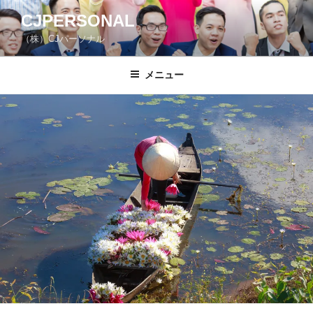
コ
CJPERSONAL
ン
（株）CJパーソナル
テ
ン
ツ
メニュー
へ
ス
キ
ッ
プ